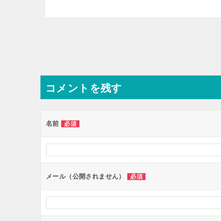
投
稿
ナ
コメントを残す
ビ
ゲ
ー
名前
必須
シ
ョ
ン
メール（公開されません）
必須